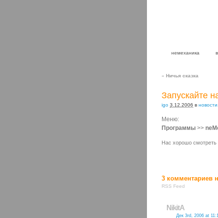
немеханика
«
Ничья сказка
Запускайте н
igo
3.12.2006
в
новости
Меню:
Программы
>>
neM
Нас хорошо смотреть
3
комментариев н
RSS Feed
NikitA
Дек 3rd, 2006 at 11: