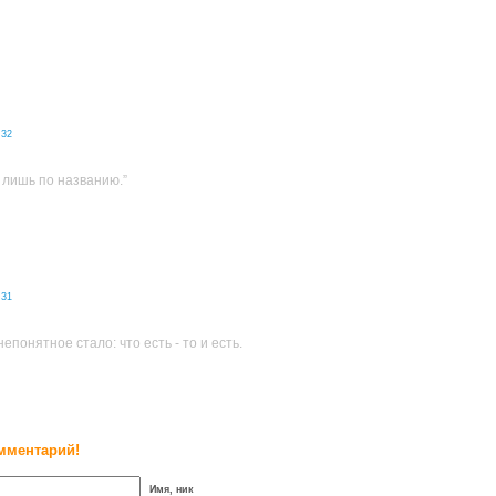
:32
 лишь по названию.”
:31
 непонятное стало: что есть - то и есть.
мментарий!
Имя, ник