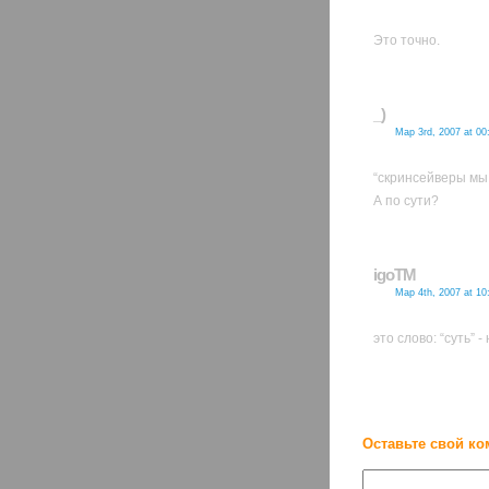
Это точно.
_)
Мар 3rd, 2007 at 00
“скринсейверы мы
А по сути?
igoTM
Мар 4th, 2007 at 10
это слово: “суть” -
Оставьте свой ко