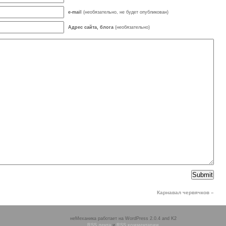
e-mail
(необязательно, не будет опубликован)
Адрес сайта, блога
(необязательно)
Карнавал червячков
»
неМеханика работает на WordPress 2.0.4 and K2
RSS лента
и
RSS комментарии