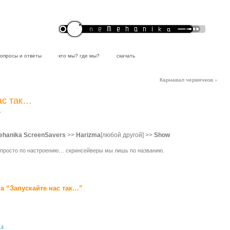
вопросы и ответы
кто мы? где мы?
скачать
Карнавал червячков
»
ас так…
.
ehanika ScreenSavers
>>
Harizma
[любой другой] >>
Show
 просто по настроению… скринсейверы мы лишь по названию.
а “Запускайте нас так…”
14