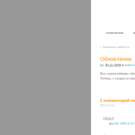
немеханика
«
Хорошая новость
Обновление
igo
30.11.2006
в
новост
Все скринсейверы обн
Теперь, к скорости пр
1
комментарий на
RSS Feed
NikitA
Дек 3rd, 2006 at 11: