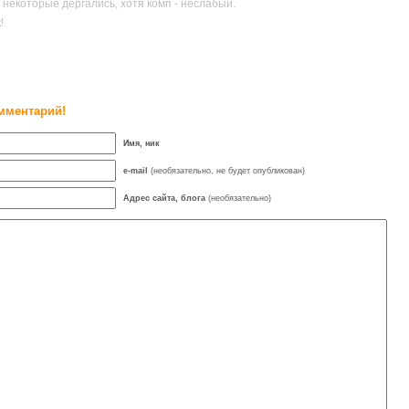
 некоторые дергались, хотя комп - неслабый.
!
мментарий!
Имя, ник
e-mail
(необязательно, не будет опубликован)
Адрес сайта, блога
(необязательно)