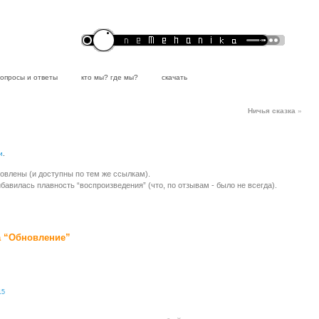
вопросы и ответы
кто мы? где мы?
скачать
Ничья сказка
»
и
.
овлены (и доступны по тем же ссылкам).
ибавилась плавность “воспроизведения” (что, по отзывам - было не всегда).
 “Обновление”
15