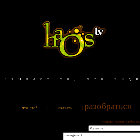
казывает то, что вид
разобраться
что это?
|
скачать
|
пишите, вместе разберем