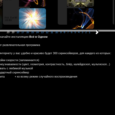
Fish_Eye 00
Stream 00
Алиса 01
109 Кб
106 Кб
446 Кб
20 19
18
17
16
15
14
13
12
11
10
9
8
7
6
5
4
3
2
1
- качайте инсталляцию
Всё в Одном
er развлекательная программа
интернету у вас удобно и красиво будет 300 скринсейверов, для каждого из которых:
ойки скорости (запоминается)
еузнаваемости (цвет, геометрия, контрастность, блёр, калейдоскоп, мультископ...)
вать с любимой музыкой
андартный скринсейвер
орита + ко всему режим случайного воспроизведения